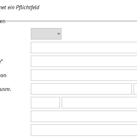
et ein Pflichtfeld
ten
e
*
ion
usnr.