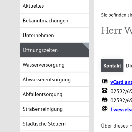
Aktuelles
Sie befinden sic
Bekanntmachungen
Herr W
Unternehmen
Öffnungszeiten
Wasserversorgung
Kontakt
Di
Abwasserentsorgung
vCard an
02392/6
Abfallentsorgung
02392/6
Straßenreinigung
f.wessel
Städtische Steuern
Über dieses 