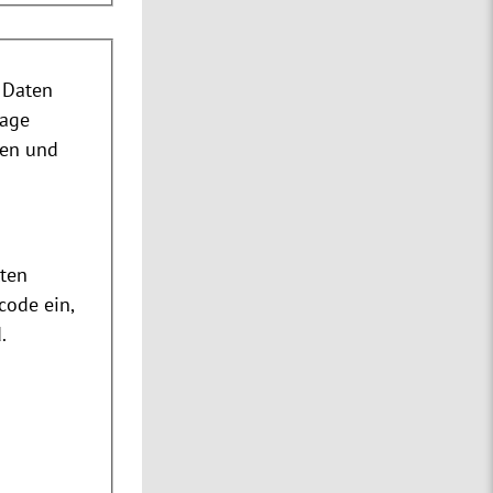
 Daten
rage
nen und
m
ten
code ein,
.