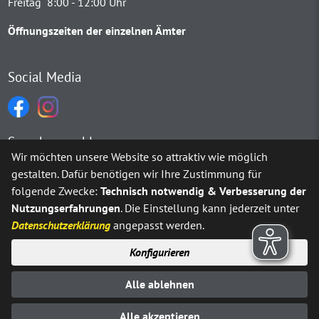
Freitag 8:00 - 12:00 Uhr
Öffnungszeiten der einzelnen Ämter
Social Media
Sprachauswahl
Wir möchten unsere Website so attraktiv wie möglich
gestalten. Dafür benötigen wir Ihre Zustimmung für
Möchten Sie von
Google Translate
bereitgestellte externe Inh
folgende Zwecke:
Technisch notwendig & Verbesserung der
Nutzungserfahrungen
. Die Einstellung kann jederzeit unter
Ja
Immer
Datenschutzerklärung
angepasst werden.
Konfigurieren
Sitemap
Impressum
Datenschutz
Alle ablehnen
Erklärung zur Barrierefreiheit
Kontakt
© Stadt Neuenrade 2025
Alle akzeptieren