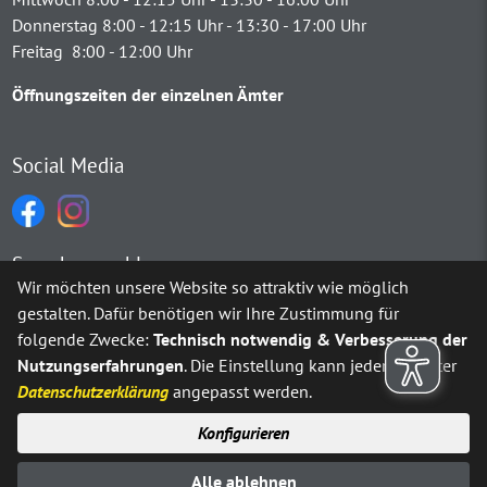
Donnerstag 8:00 - 12:15 Uhr - 13:30 - 17:00 Uhr
Freitag 8:00 - 12:00 Uhr
Öffnungszeiten der einzelnen Ämter
Social Media
Sprachauswahl
Wir möchten unsere Website so attraktiv wie möglich
gestalten. Dafür benötigen wir Ihre Zustimmung für
Möchten Sie von
Google Translate
bereitgestellte externe Inh
folgende Zwecke:
Technisch notwendig & Verbesserung der
Nutzungserfahrungen
. Die Einstellung kann jederzeit unter
Ja
Immer
Datenschutzerklärung
angepasst werden.
Konfigurieren
Sitemap
Impressum
Datenschutz
Alle ablehnen