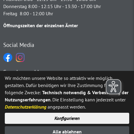
Donnerstag 8:00 - 12:15 Uhr - 13:30 - 17:00 Uhr
Freitag 8:00 - 12:00 Uhr
Öffnungszeiten der einzelnen Ämter
Social Media
Sprachauswahl
Wir möchten unsere Website so attraktiv wie möglich
gestalten. Dafür benötigen wir Ihre Zustimmung für
Möchten Sie von
Google Translate
bereitgestellte externe Inh
folgende Zwecke:
Technisch notwendig & Verbesserung der
Nutzungserfahrungen
. Die Einstellung kann jederzeit unter
Ja
Immer
Datenschutzerklärung
angepasst werden.
Konfigurieren
Sitemap
Impressum
Datenschutz
Alle ablehnen