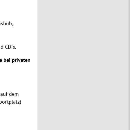
ushub,
nd CD´s.
 bei privaten
 auf dem
portplatz)