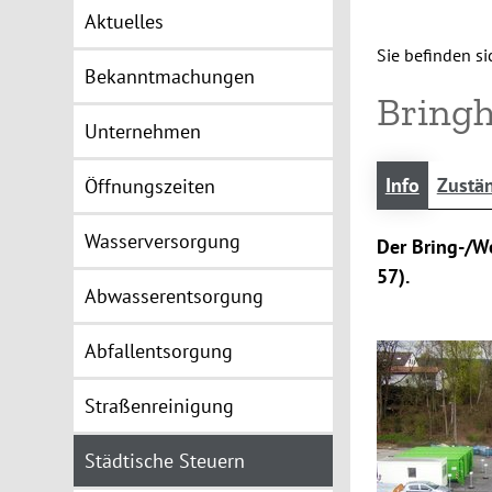
Aktuelles
Sie befinden sic
Bekanntmachungen
Bringh
Unternehmen
Info
Zustän
Öffnungszeiten
Wasserversorgung
Der Bring-/W
57).
Abwasserentsorgung
Abfallentsorgung
Straßenreinigung
Städtische Steuern