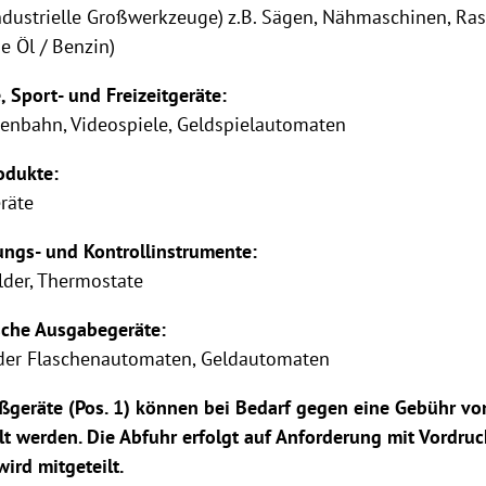
dustrielle Großwerkzeuge) z.B. Sägen, Nähmaschinen, R
ne Öl / Benzin)
, Sport- und Freizeitgeräte:
Eisenbahn, Videospiele, Geldspielautomaten
odukte:
eräte
ngs- und Kontrollinstrumente:
lder, Thermostate
sche Ausgabegeräte:
oder Flaschenautomaten, Geldautomaten
ßgeräte (Pos. 1) können bei Bedarf gegen eine Gebühr vo
t werden. Die Abfuhr erfolgt auf Anforderung mit Vordruc
ird mitgeteilt.