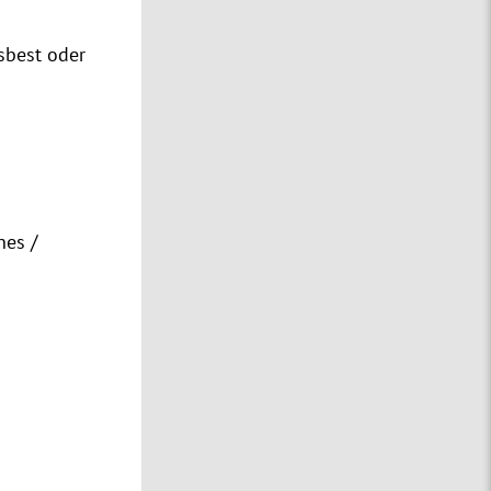
sbest oder
nes /