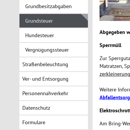
Grundbesitzabgaben
Grundsteuer
Abgegeben w
Hundesteuer
Sperrmüll
Vergnügungssteuer
Zur Sperrguta
Straßenbeleuchtung
Matratzen, S
zerkleinerun
Ver- und Entsorgung
Weitere Info
Personennahverkehr
Abfallentsor
Datenschutz
Elektroschrot
Formulare
Am Bring-Wer