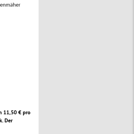
asenmäher
n 11,50 € pro
k. Der