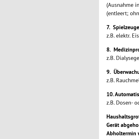
(Ausnahme in
(entleert; oh
7. Spielzeuge
z.B. elektr. 
8. Medizinpr
z.B. Dialyseg
9. Überwachu
z.B. Rauchme
10. Automati
z.B. Dosen- 
Haushaltsgro
Gerät abgehol
Abholtermin w