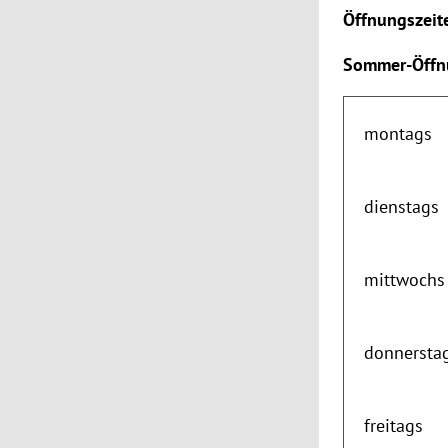
Öffnungszeit
Sommer-Öffnu
montags
dienstags
mittwochs
donnersta
freitags