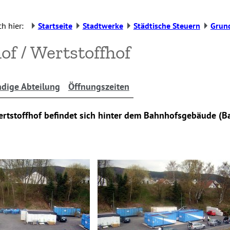
h hier:
Startseite
Stadtwerke
Städtische Steuern
Grun
of / Wertstoffhof
dige Abteilung
Öffnungszeiten
ertstoffhof befindet sich hinter dem Bahnhofsgebäude (B