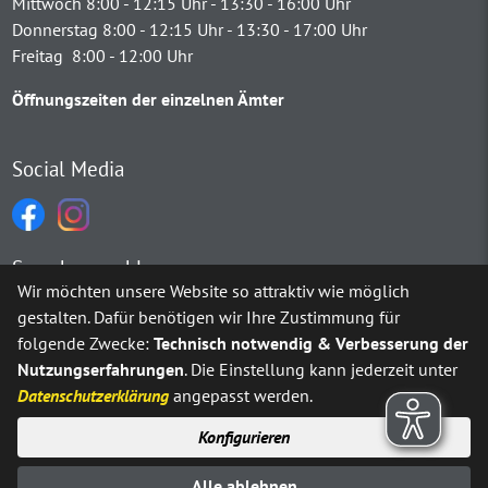
Mittwoch 8:00 - 12:15 Uhr - 13:30 - 16:00 Uhr
Donnerstag 8:00 - 12:15 Uhr - 13:30 - 17:00 Uhr
Freitag 8:00 - 12:00 Uhr
Öffnungszeiten der einzelnen Ämter
Social Media
Sprachauswahl
Wir möchten unsere Website so attraktiv wie möglich
gestalten. Dafür benötigen wir Ihre Zustimmung für
Möchten Sie von
Google Translate
bereitgestellte externe Inh
folgende Zwecke:
Technisch notwendig & Verbesserung der
Nutzungserfahrungen
. Die Einstellung kann jederzeit unter
Ja
Immer
Datenschutzerklärung
angepasst werden.
Konfigurieren
Sitemap
Impressum
Datenschutz
Alle ablehnen