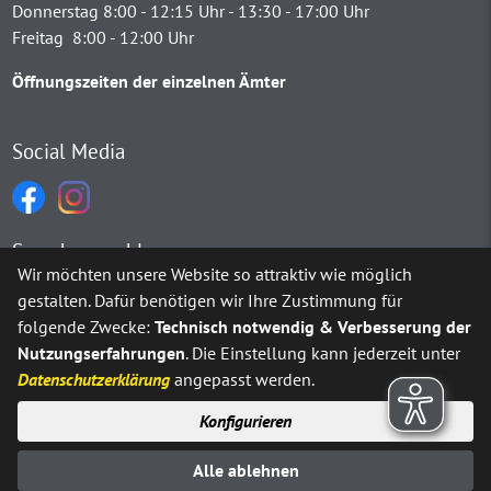
Donnerstag 8:00 - 12:15 Uhr - 13:30 - 17:00 Uhr
Freitag 8:00 - 12:00 Uhr
Öffnungszeiten der einzelnen Ämter
Social Media
Sprachauswahl
Wir möchten unsere Website so attraktiv wie möglich
gestalten. Dafür benötigen wir Ihre Zustimmung für
Möchten Sie von
Google Translate
bereitgestellte externe Inh
folgende Zwecke:
Technisch notwendig & Verbesserung der
Nutzungserfahrungen
. Die Einstellung kann jederzeit unter
Ja
Immer
Datenschutzerklärung
angepasst werden.
Konfigurieren
Sitemap
Impressum
Datenschutz
Alle ablehnen