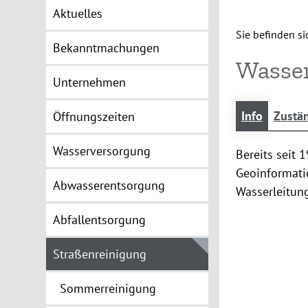
Aktuelles
Sie befinden sic
Bekanntmachungen
Wasser
Unternehmen
Info
Zustän
Öffnungszeiten
Wasserversorgung
Bereits seit 
Geoinformati
Abwasserentsorgung
Wasserleitun
Abfallentsorgung
Straßenreinigung
Sommerreinigung