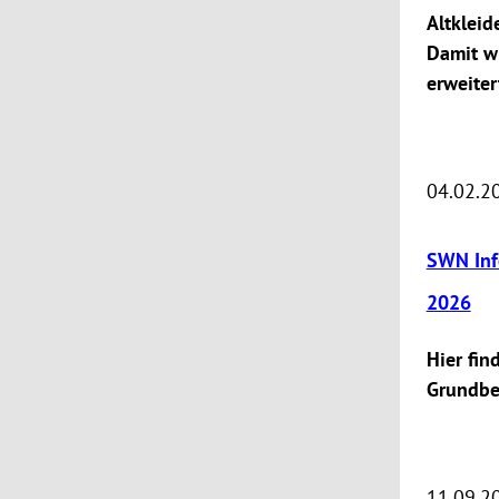
Altkleid
Damit w
erweiter
04.02.2
SWN Inf
2026
Hier fin
Grundbe
11.09.2