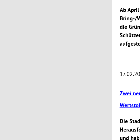
Ab Apri
Bring-/
die Grün
Schützen
aufgeste
17.02.2
Zwei neu
Wertsto
Die Sta
Herausf
und hab