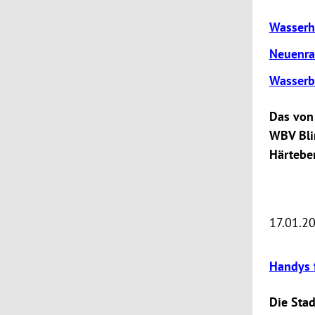
Wasserh
Neuenra
Wasserb
Das von
WBV Blin
Härtebe
17.01.2
Handys 
Die Stad