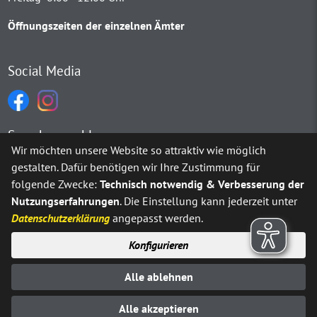
Öffnungszeiten der einzelnen Ämter
Social Media
Sprachauswahl
Wir möchten unsere Website so attraktiv wie möglich
gestalten. Dafür benötigen wir Ihre Zustimmung für
Möchten Sie von
Google Translate
bereitgestellte externe Inh
folgende Zwecke:
Technisch notwendig & Verbesserung der
Nutzungserfahrungen
. Die Einstellung kann jederzeit unter
Ja
Immer
Datenschutzerklärung
angepasst werden.
Konfigurieren
Sitemap
Impressum
Datenschutz
Alle ablehnen
Erklärung zur Barrierefreiheit
Kontakt
© Stadt Neuenrade 2025
Alle akzeptieren