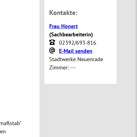
Kontakte:
Frau Honert
(
Sachbearbeiterin
)
02392/693-816
E-Mail senden
Stadtwerke Neuenrade
Zimmer:
---
lmaßstab"
den