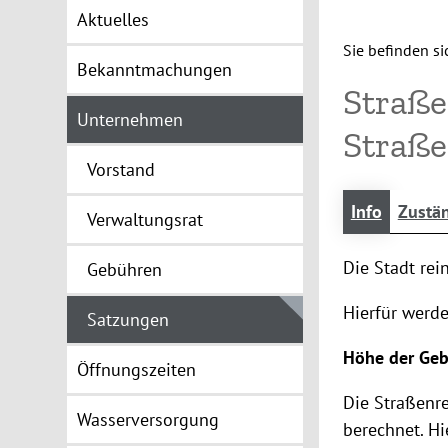
Aktuelles
Sie befinden sic
Bekanntmachungen
Straße
Unternehmen
Straß
Vorstand
Info
Zustän
Verwaltungsrat
Die Stadt rei
Gebühren
Hierfür werd
Satzungen
Höhe der Ge
Öffnungszeiten
Die Straßenr
Wasserversorgung
berechnet. Hi