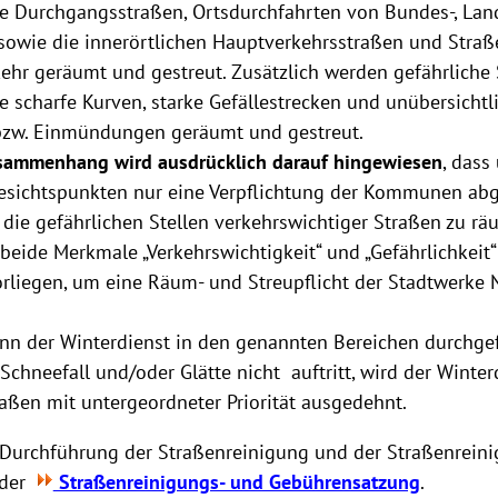
he Durchgangsstraßen, Ortsdurchfahrten von Bundes-, Lan
 sowie die innerörtlichen Hauptverkehrsstraßen und Straß
ehr geräumt und gestreut. Zusätzlich werden gefährliche S
e scharfe Kurven, starke Gefällestrecken und unübersichtl
zw. Einmündungen geräumt und gestreut.
sammenhang wird ausdrücklich darauf hingewiesen
, dass
Gesichtspunkten nur eine Verpflichtung der Kommunen abg
die gefährlichen Stellen verkehrswichtiger Straßen zu r
, beide Merkmale „Verkehrswichtigkeit“ und „Gefährlichkei
liegen, um eine Räum- und Streupflicht der Stadtwerke 
enn der Winterdienst in den genannten Bereichen durchge
Schneefall und/oder Glätte nicht auftritt, wird der Winter
raßen mit untergeordneter Priorität ausgedehnt.
 Durchführung der Straßenreinigung und der Straßenrein
 der
Straßenreinigungs- und Gebührensatzung
.