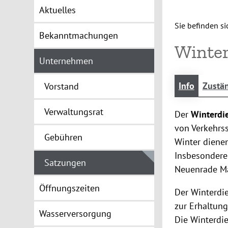
Aktuelles
Sie befinden sic
Bekanntmachungen
Winter
Unternehmen
Info
Zustän
Vorstand
Verwaltungsrat
Der
Winterdi
von Verkehrss
Gebühren
Winter dienen
Insbesondere
Satzungen
Neuenrade Ma
Öffnungszeiten
Der Winterdie
zur Erhaltung
Wasserversorgung
Die Winterdie