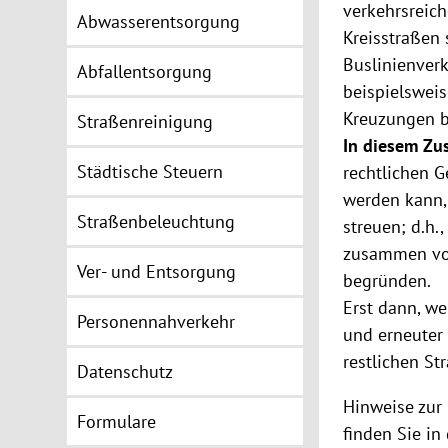
verkehrsreic
Abwasserentsorgung
Kreisstraßen
Buslinienverk
Abfallentsorgung
beispielsweis
Kreuzungen b
Straßenreinigung
In diesem Zu
Städtische Steuern
rechtlichen 
werden kann, 
Straßenbeleuchtung
streuen; d.h.
zusammen vor
Ver- und Entsorgung
begründen.
Erst dann, w
Personennahverkehr
und erneuter 
restlichen St
Datenschutz
Hinweise zur
Formulare
finden Sie in