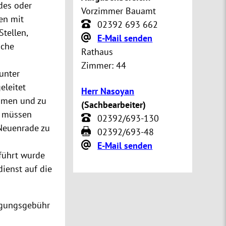
des oder
Vorzimmer Bauamt
en mit
02392 693 662
tellen,
E-Mail senden
iche
Rathaus
Zimmer:
44
 unter
eleitet
Herr Nasoyan
äumen und zu
(
Sachbearbeiter
)
t“ müssen
02392/693-130
Neuenrade zu
02392/693-48
E-Mail senden
führt wurde
dienst auf die
igungsgebühr