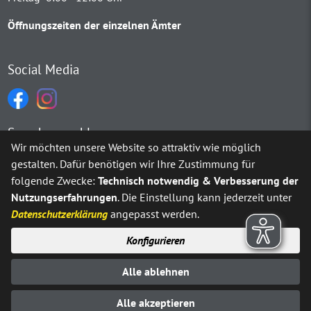
Öffnungszeiten der einzelnen Ämter
Social Media
Sprachauswahl
Wir möchten unsere Website so attraktiv wie möglich
gestalten. Dafür benötigen wir Ihre Zustimmung für
Möchten Sie von
Google Translate
bereitgestellte externe Inh
folgende Zwecke:
Technisch notwendig & Verbesserung der
Nutzungserfahrungen
. Die Einstellung kann jederzeit unter
Ja
Immer
Datenschutzerklärung
angepasst werden.
Konfigurieren
Sitemap
Impressum
Datenschutz
Alle ablehnen
Erklärung zur Barrierefreiheit
Kontakt
© Stadt Neuenrade 2025
Alle akzeptieren