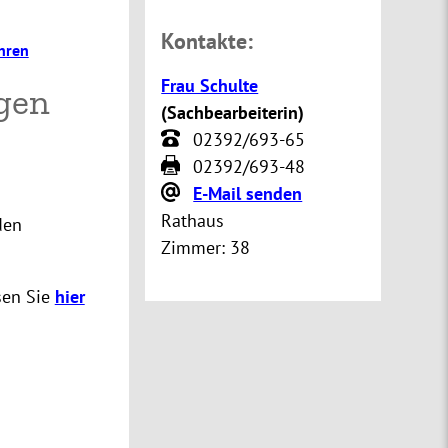
Kontakte:
hren
Frau Schulte
gen
(
Sachbearbeiterin
)
02392/693-65
02392/693-48
E-Mail senden
Rathaus
den
Zimmer:
38
sen Sie
hier