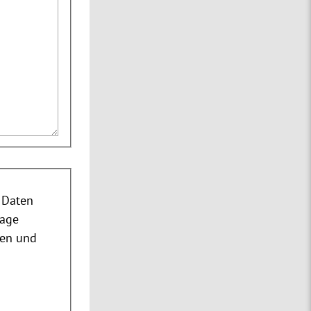
 Daten
rage
nen und
m