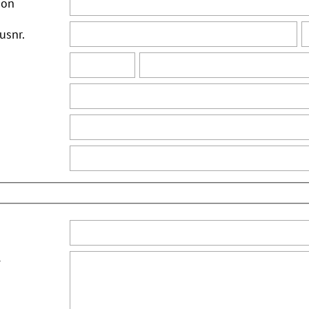
ion
usnr.
*