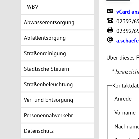
WBV
vCard an
02392/6
Abwasserentsorgung
02392/6
Abfallentsorgung
a.schaef
Straßenreinigung
Über dieses 
Städtische Steuern
* kennzeichn
Straßenbeleuchtung
Kontaktda
Anrede
Ver- und Entsorgung
Vorname
Personennahverkehr
Nachnam
Datenschutz