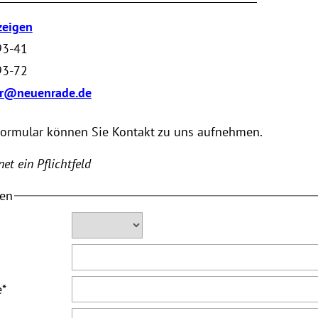
zeigen
93-41
93-72
er@neuenrade.de
Formular können Sie Kontakt zu uns aufnehmen.
et ein Pflichtfeld
ten
e
*