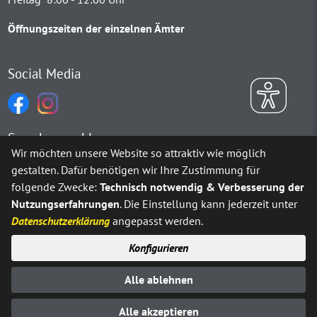
Öffnungszeiten der einzelnen Ämter
Social Media
Sprachauswahl
Wir möchten unsere Website so attraktiv wie möglich
gestalten. Dafür benötigen wir Ihre Zustimmung für
Möchten Sie von
Google Translate
bereitgestellte externe Inh
folgende Zwecke:
Technisch notwendig & Verbesserung der
Nutzungserfahrungen
. Die Einstellung kann jederzeit unter
Ja
Immer
Datenschutzerklärung
angepasst werden.
Konfigurieren
Sitemap
Impressum
Datenschutz
Alle ablehnen
Erklärung zur Barrierefreiheit
Kontakt
© Stadt Neuenrade 2025
Alle akzeptieren