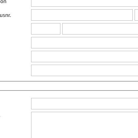
ion
usnr.
*