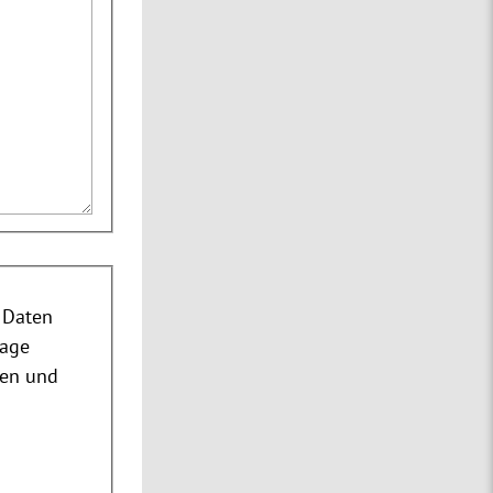
 Daten
rage
nen und
m