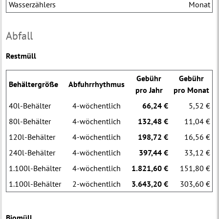
Wasserzählers
Monat
Abfall
Restmüll
Gebühr
Gebühr
Behältergröße
Abfuhrrhythmus
pro Jahr
pro Monat
40l-Behälter
4-wöchentlich
66,24 €
5,52 €
80l-Behälter
4-wöchentlich
132,48 €
11,04 €
120l-Behälter
4-wöchentlich
198,72 €
16,56 €
240l-Behälter
4-wöchentlich
397,44 €
33,12 €
1.100l-Behälter
4-wöchentlich
1.821,60 €
151,80 €
1.100l-Behälter
2-wöchentlich
3.643,20 €
303,60 €
Biomüll