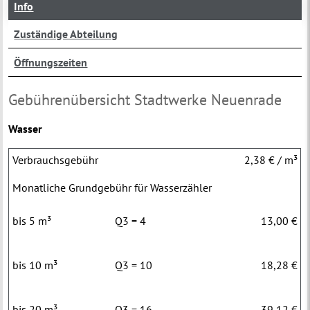
Info
Zuständige Abteilung
Öffnungszeiten
Gebührenübersicht Stadtwerke Neuenrade
Wasser
Verbrauchsgebühr
2,38 € / m³
Monatliche Grundgebühr für Wasserzähler
bis 5 m³
Q3 = 4
13,00 €
bis 10 m³
Q3 = 10
18,28 €
bis
20 m³
Q3 = 16
39,12 €