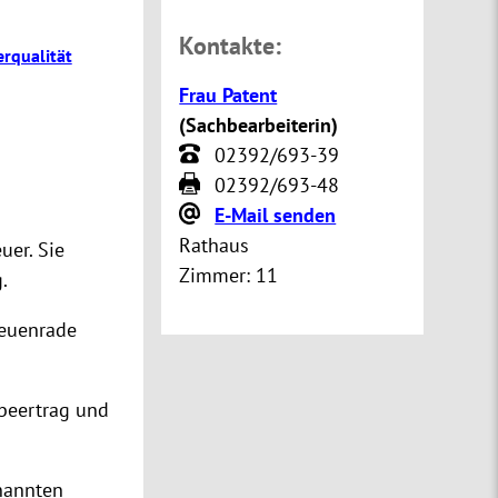
Kontakte:
rqualität
Frau Patent
(
Sachbearbeiterin
)
02392/693-39
02392/693-48
E-Mail senden
Rathaus
uer. Sie
Zimmer:
11
.
Neuenrade
beertrag und
nannten