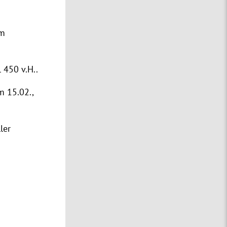
em
 450 v.H..
m 15.02.,
ler