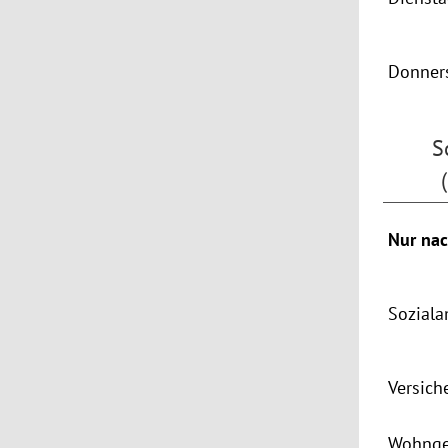
Donner
S
Nur nac
Soziala
Versich
Wohnge