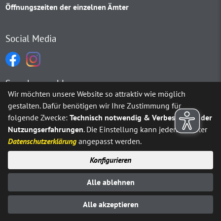
Öffnungszeiten der einzelnen Ämter
Social Media
Sprachauswahl
Wir möchten unsere Website so attraktiv wie möglich
gestalten. Dafür benötigen wir Ihre Zustimmung für
Möchten Sie von
Google Translate
bereitgestellte externe Inh
folgende Zwecke:
Technisch notwendig & Verbesserung der
Nutzungserfahrungen
. Die Einstellung kann jederzeit unter
Ja
Immer
Datenschutzerklärung
angepasst werden.
Konfigurieren
Sitemap
Impressum
Datenschutz
Alle ablehnen
Erklärung zur Barrierefreiheit
Kontakt
© Stadt Neuenrade 2025
Alle akzeptieren