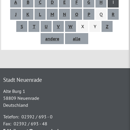
A
B
C
D
E
F
G
H
I
J
K
L
M
N
O
P
Q
R
S
T
U
V
W
X
Y
Z
andere
alle
Stadt Neuenrade
Alte Burg 1
58809 Neuenrade
Deutschland
Telefon:
02392 / 693 - 0
Fax:
02392 / 693 - 48