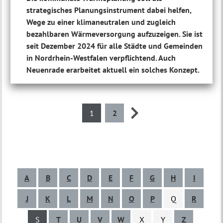
strategisches Planungsinstrument dabei helfen,
Wege zu einer klimaneutralen und zugleich
bezahlbaren Wärmeversorgung aufzuzeigen. Sie ist
seit Dezember 2024 für alle Städte und Gemeinden
in Nordrhein-Westfalen verpflichtend. Auch
Neuenrade erarbeitet aktuell ein solches Konzept.
1
2
A
B
C
D
E
F
G
H
I
J
K
L
M
N
O
P
Q
R
S
T
U
V
W
X
Y
Z