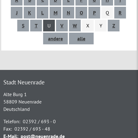
J
K
L
M
N
O
P
Q
R
S
T
U
V
W
X
Y
Z
andere
alle
Stadt Neuenrade
Alte Burg 1
58809 Neuenrade
Deutschland
Telefon:
02392 / 693 - 0
Fax:
02392 / 693 - 48
E-Mail:
post@neuenrade.de