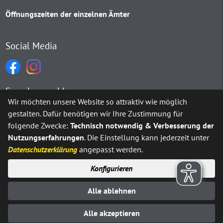
Öffnungszeiten der einzelnen Ämter
Social Media
Sprachauswahl
Wir möchten unsere Website so attraktiv wie möglich
gestalten. Dafür benötigen wir Ihre Zustimmung für
Möchten Sie von
Google Translate
bereitgestellte externe Inh
folgende Zwecke:
Technisch notwendig & Verbesserung der
Nutzungserfahrungen
. Die Einstellung kann jederzeit unter
Ja
Immer
Datenschutzerklärung
angepasst werden.
Konfigurieren
Sitemap
Impressum
Datenschutz
Alle ablehnen
Erklärung zur Barrierefreiheit
Kontakt
© Stadt Neuenrade 2025
Alle akzeptieren