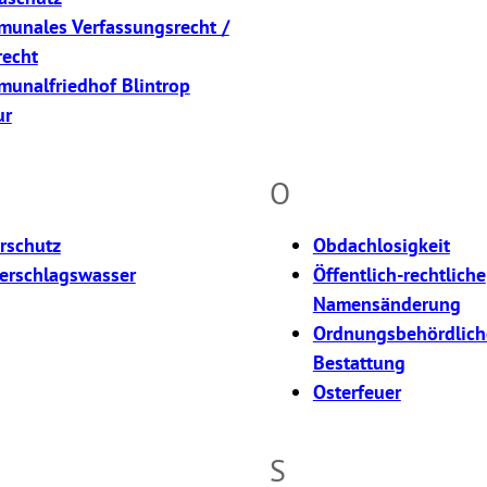
unales Verfassungsrecht /
recht
unalfriedhof Blintrop
ur
O
rschutz
Obdachlosigkeit
erschlagswasser
Öffentlich-rechtliche
Namensänderung
Ordnungsbehördlich
Bestattung
Osterfeuer
S