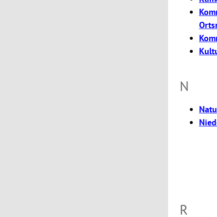
Komm
Orts
Komm
Kult
N
Natu
Nied
R