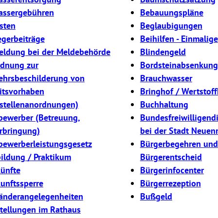
ssergebühren
Bebauungspläne
asten
Beglaubigungen
egerbeiträge
Beihilfen - Einmalige
ldung bei der Meldebehörde
Blindengeld
dnung zur
Bordsteinabsenkung
ehrsbeschilderung von
Brauchwasser
itsvorhaben
Bringhof / Wertstoff
stellenanordnungen)
Buchhaltung
bewerber (Betreuung,
Bundesfreiwilligend
rbringung)
bei der Stadt Neuen
bewerberleistungsgesetz
Bürgerbegehren und
ildung / Praktikum
Bürgerentscheid
ünfte
Bürgerinfocenter
unftssperre
Bürgerrezeption
änderangelegenheiten
Bußgeld
tellungen im Rathaus