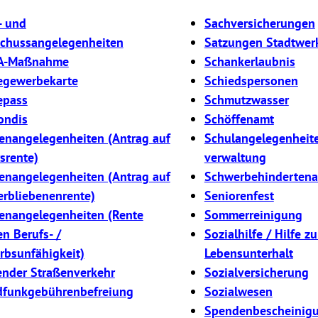
- und
Sachversicherungen
chussangelegenheiten
Satzungen Stadtwer
A-Maßnahme
Schankerlaubnis
egewerbekarte
Schiedspersonen
epass
Schmutzwasser
ondis
Schöffenamt
enangelegenheiten (Antrag auf
Schulangelegenheit
rsrente)
verwaltung
enangelegenheiten (Antrag auf
Schwerbehindertena
erbliebenenrente)
Seniorenfest
enangelegenheiten (Rente
Sommerreinigung
n Berufs- /
Sozialhilfe / Hilfe z
rbsunfähigkeit)
Lebensunterhalt
nder Straßenverkehr
Sozialversicherung
funkgebührenbefreiung
Sozialwesen
Spendenbescheinig