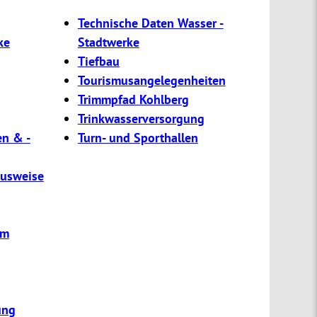
Technische Daten Wasser -
ke
Stadtwerke
Tiefbau
Tourismusangelegenheiten
Trimmpfad Kohlberg
Trinkwasserversorgung
en & -
Turn- und Sporthallen
usweise
um
ung