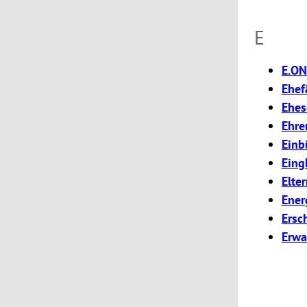
E
E.ON
Ehef
Ehes
Ehre
Einb
Eing
Elte
Ener
Ersc
Erwa