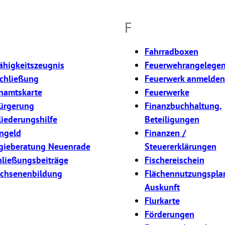
F
Fahrradboxen
ähigkeitszeugnis
Feuerwehrangelegen
chließung
Feuerwerk anmelden
namtskarte
Feuerwerke
ürgerung
Finanzbuchhaltung,
liederungshilfe
Beteiligungen
rngeld
Finanzen /
gieberatung Neuenrade
Steuererklärungen
hließungsbeiträge
Fischereischein
chsenenbildung
Flächennutzungsplan
Auskunft
Flurkarte
Förderungen