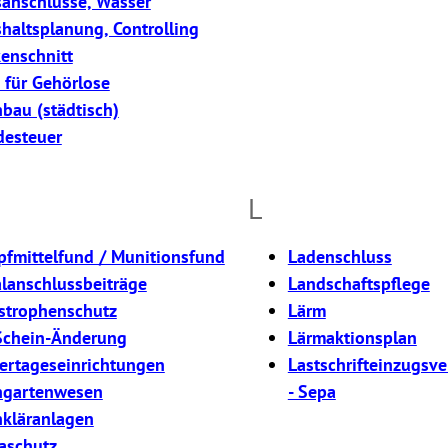
anschlüsse, Wasser
haltsplanung, Controlling
enschnitt
e für Gehörlose
bau (städtisch)
esteuer
L
fmittelfund / Munitionsfund
Ladenschluss
lanschlussbeiträge
Landschaftspflege
strophenschutz
Lärm
Schein-Änderung
Lärmaktionsplan
ertageseinrichtungen
Lastschrifteinzugsve
ngartenwesen
- Sepa
nkläranlagen
aschutz