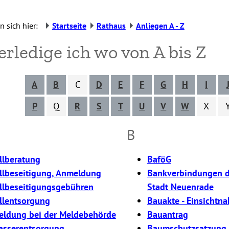
n sich hier:
Startseite
Rathaus
Anliegen A - Z
erledige ich wo von A bis Z
A
B
C
D
E
F
G
H
I
P
Q
R
S
T
U
V
W
X
B
llberatung
BaföG
llbeseitigung, Anmeldung
Bankverbindungen d
llbeseitigungsgebühren
Stadt Neuenrade
llentsorgung
Bauakte - Einsichtn
ldung bei der Meldebehörde
Bauantrag
sserentsorgung
Baumschutzsatzung