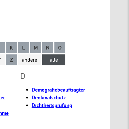
J
K
L
M
N
O
Y
Z
andere
alle
D
Demografiebeauftragter
er
Denkmalschutz
Dichtheitsprüfung
ahme