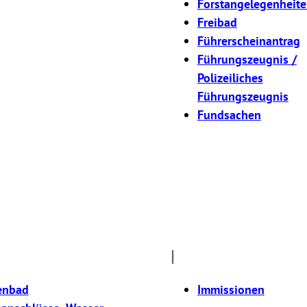
Forstangelegenheit
Freibad
Führerscheinantrag
Führungszeugnis /
Polizeiliches
Führungszeugnis
Fundsachen
I
enbad
Immissionen