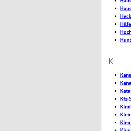
Haus
Haus
Heck
Hilf
Hoch
Hund
K
Kamp
Kana
Kata
Kfz-
Kind
Klei
Klei
Klim