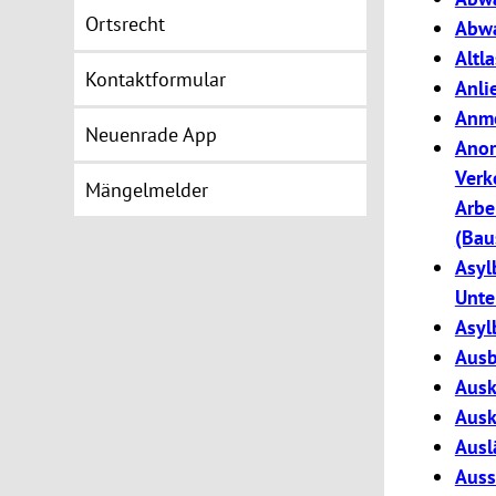
Ortsrecht
Abwa
Altl
Kontaktformular
Anli
Anme
Neuenrade App
Anor
Verk
Mängelmelder
Arbe
(Bau
Asyl
Unte
Asyl
Ausb
Ausk
Ausk
Ausl
Auss