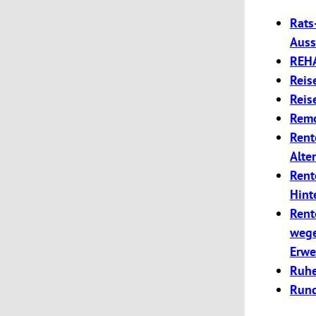
Rats
Auss
REH
Reis
Reis
Rem
Rent
Alte
Rent
Hint
Rent
wege
Erwe
Ruhe
Rund