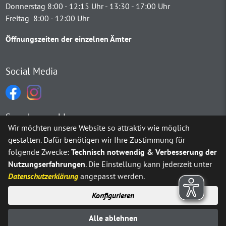
Donnerstag 8:00 - 12:15 Uhr - 13:30 - 17:00 Uhr
Freitag 8:00 - 12:00 Uhr
Öffnungszeiten der einzelnen Ämter
Social Media
Sprachauswahl
Wir möchten unsere Website so attraktiv wie möglich
gestalten. Dafür benötigen wir Ihre Zustimmung für
Möchten Sie von
Google Translate
bereitgestellte externe Inh
folgende Zwecke:
Technisch notwendig & Verbesserung der
Nutzungserfahrungen
. Die Einstellung kann jederzeit unter
Ja
Immer
Datenschutzerklärung
angepasst werden.
Konfigurieren
Sitemap
Impressum
Datenschutz
Alle ablehnen