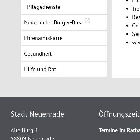
Eh
Pflegedienste
Tre
Be
Neuenrader Bürger-Bus
Gen
Sei
Ehrenamtskarte
wer
Gesundheit
Hilfe und Rat
Stadt Neuenrade
Öffnungszei
Alte Burg 1
Termine im Ratha
58809 Neuenrade