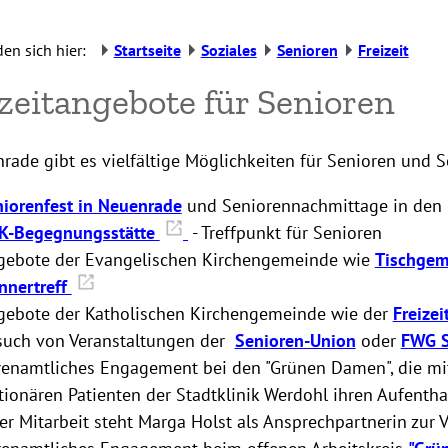
den sich hier:
Startseite
Soziales
Senioren
Freizeit
zeitangebote für Senioren
rade gibt es vielfältige Möglichkeiten für Senioren und Se
iorenfest in Neuenrade
und Seniorennachmittage in den 
K-Begegnungsstätte
- Treffpunkt für Senioren
gebote der Evangelischen Kirchengemeinde wie
Tischgem
nnertreff
gebote der Katholischen Kirchengemeinde wie der
Freize
such von Veranstaltungen der
Senioren-Union
oder
FWG S
renamtliches Engagement bei den "Grünen Damen", die m
tionären Patienten der Stadtklinik Werdohl ihren Aufentha
er Mitarbeit steht Marga Holst als Ansprechpartnerin zur V