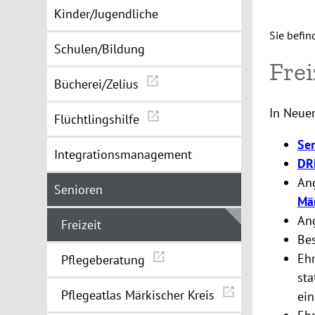
Kinder/Jugendliche
Sie befin
Schulen/Bildung
Frei
Bücherei/Zelius
In Neuen
Flüchtlingshilfe
Sen
Integrationsmanagement
DR
An
Senioren
Mä
An
Freizeit
Be
Eh
Pflegeberatung
sta
Pflegeatlas Märkischer Kreis
ein