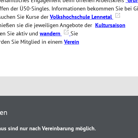
renamtliches Engagement beim offenen Arbeitskreis
"Grü
ffen der Ü50-Singles. Informationen bekommen Sie bei Gitt
suchen Sie Kurse der
Volkshochschule Lennetal
ießen sie die jeweiligen Angebote der
Kultursaison
en Sie aktiv und
wandern
Sie
den Sie Mitglied in einem
Verein
ten
us sind nur nach Vereinbarung möglich.