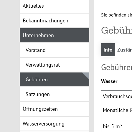
Aktuelles
Sie befinden sic
Bekanntmachungen
Gebüh
Unternehmen
Info
Zustän
Vorstand
Verwaltungsrat
Gebühre
Gebühren
Wasser
Satzungen
Verbrauchsg
Öffnungszeiten
Monatliche 
Wasserversorgung
bis 5 m³