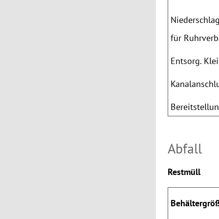
Niederschla
für Ruhrver
Entsorg. Kle
Kanalanschl
Bereitstellu
Abfall
Restmüll
Behältergrö