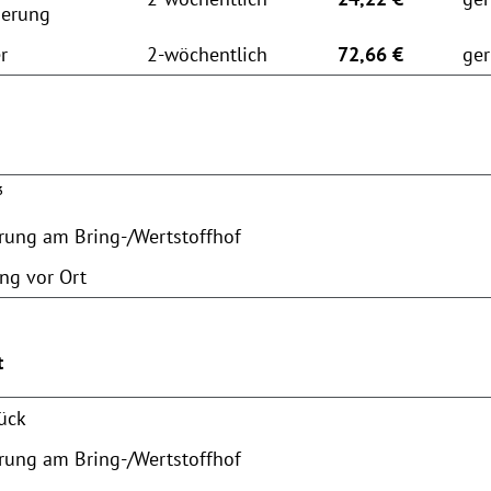
ierung
r
2-wöchentlich
72,66 €
ger
³
erung am Bring-/Wertstoffhof
ng vor Ort
t
tück
erung am Bring-/Wertstoffhof