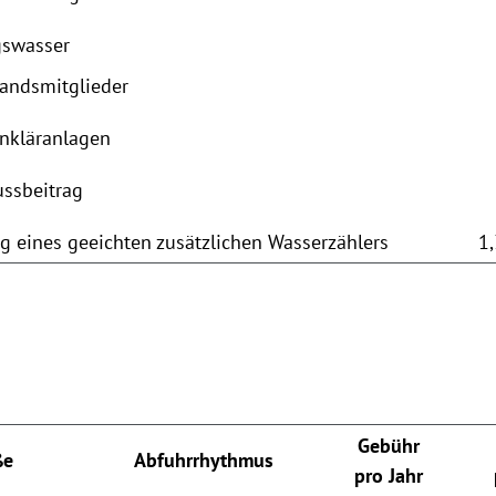
gswasser
bandsmitglieder
inkläranlagen
ussbeitrag
ng eines geeichten zusätzlichen Wasserzählers
1
Gebühr
ße
Abfuhrrhythmus
pro Jahr