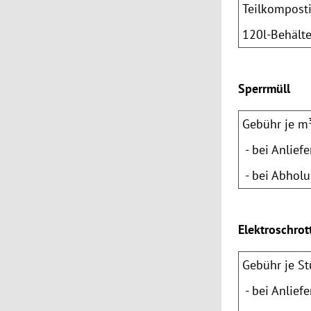
Teilkompost
120l-Behälte
Sperrmüll
Gebühr je m
- bei Anlief
- bei Abholu
Elektroschrot
Gebühr je S
- bei Anlief