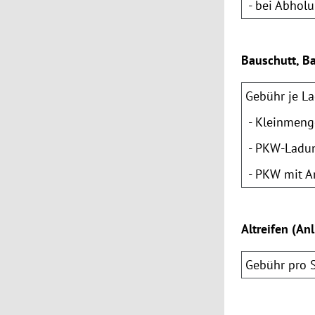
- bei Abholu
Bauschutt, B
Gebühr je La
- Kleinmenge
- PKW-Ladung
- PKW mit An
Altreifen (An
Gebühr pro 