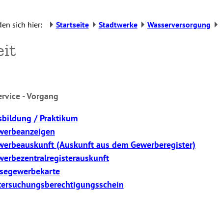
den sich hier:
Startseite
Stadtwerke
Wasserversorgung
it
rvice - Vorgang
bildung / Praktikum
werbeanzeigen
werbeauskunft (Auskunft aus dem Gewerberegister)
erbezentralregisterauskunft
isegewerbekarte
tersuchungsberechtigungsschein