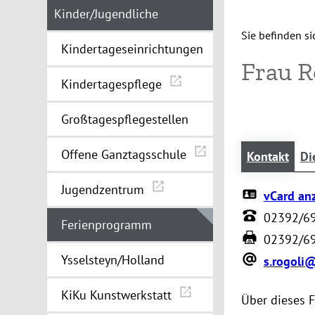
Kinder/Jugendliche
Sie befinden sic
Kindertageseinrichtungen
Frau R
Kindertagespflege
Großtagespflegestellen
Offene Ganztagsschule
Kontakt
Di
Jugendzentrum
vCard an
02392/6
Ferienprogramm
02392/6
Ysselsteyn/Holland
s.rogoli
KiKu Kunstwerkstatt
Über dieses 