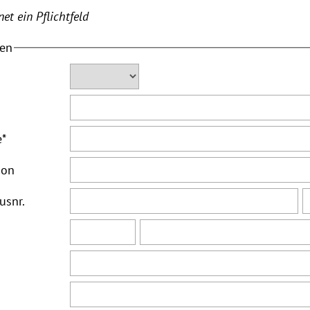
et ein Pflichtfeld
ten
e
*
ion
usnr.