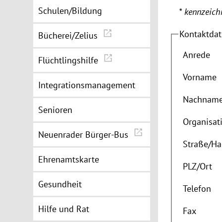
Schulen/Bildung
* kennzeichn
Kontaktda
Bücherei/Zelius
Anrede
Flüchtlingshilfe
Vorname
Integrationsmanagement
Nachnam
Senioren
Organisat
Neuenrader Bürger-Bus
Straße
/
Ha
Ehrenamtskarte
PLZ
/
Ort
Gesundheit
Telefon
Hilfe und Rat
Fax