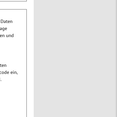
 Daten
rage
nen und
m
ten
code ein,
.